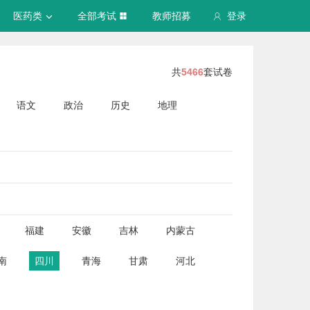
医药类
全部考试
教师招募
登录
共
5466
套试卷
语文
政治
历史
地理
福建
安徽
吉林
内蒙古
南
四川
青海
甘肃
河北