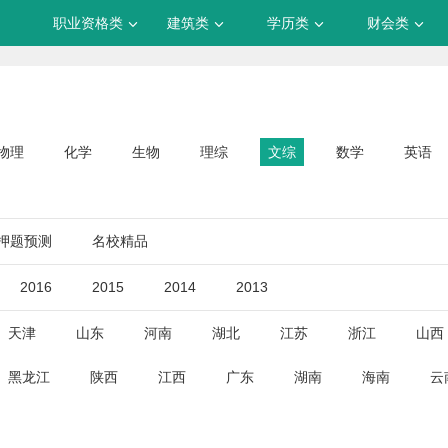
职业资格类
建筑类
学历类
财会类
物理
化学
生物
理综
文综
数学
英语
押题预测
名校精品
2016
2015
2014
2013
天津
山东
河南
湖北
江苏
浙江
山西
黑龙江
陕西
江西
广东
湖南
海南
云