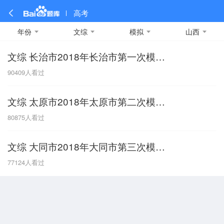
高考
年份
文综
模拟
山西
文综 长治市2018年长治市第一次模拟考试
全部
全部
全部
全部
理科数学
真题卷
2019
文科数学
模拟卷
2018
预测卷
2017
物理
90409
人看过
A
名校卷
2016
化学
2015
生物
2014
理综
2013
文综
安徽
文综 太原市2018年太原市第二次模拟考试
数学
英语
语文
政治
B
80875
人看过
历史
地理
英语B卷
英语A卷
北京
文综 大同市2018年大同市第三次模拟考试
技术
C
77124
人看过
重庆
F
福建