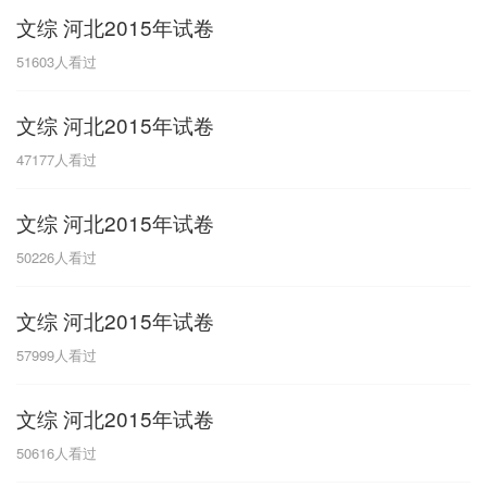
文综 河北2015年试卷
G
51603
人看过
广东
广西
贵州
甘肃
H
文综 河北2015年试卷
河南
河北
湖南
湖北
47177
人看过
黑龙江
海南
文综 河北2015年试卷
J
50226
人看过
江苏
江西
吉林
文综 河北2015年试卷
L
57999
人看过
辽宁
文综 河北2015年试卷
N
50616
人看过
内蒙古
宁夏