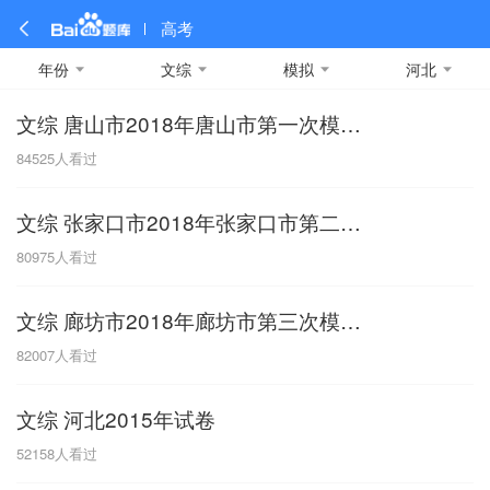
高考
年份
文综
模拟
河北
文综 唐山市2018年唐山市第一次模拟考试
全部
全部
全部
全部
理科数学
真题卷
2019
文科数学
模拟卷
2018
预测卷
2017
物理
84525
人看过
A
名校卷
2016
化学
2015
生物
2014
理综
2013
文综
安徽
文综 张家口市2018年张家口市第二次模拟考试
数学
英语
语文
政治
B
80975
人看过
历史
地理
英语B卷
英语A卷
北京
文综 廊坊市2018年廊坊市第三次模拟考试
技术
C
82007
人看过
重庆
文综 河北2015年试卷
F
52158
人看过
福建