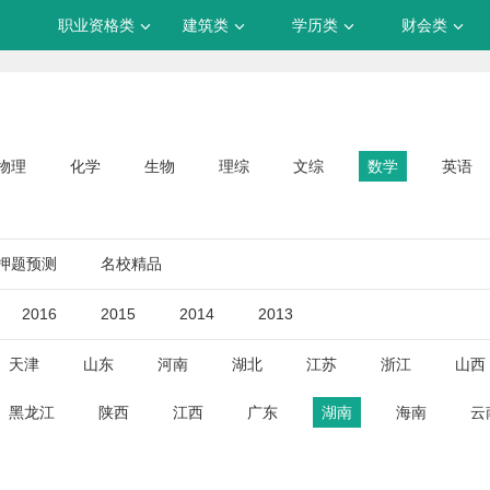
职业资格类
建筑类
学历类
财会类
物理
化学
生物
理综
文综
数学
英语
押题预测
名校精品
2016
2015
2014
2013
天津
山东
河南
湖北
江苏
浙江
山西
黑龙江
陕西
江西
广东
湖南
海南
云