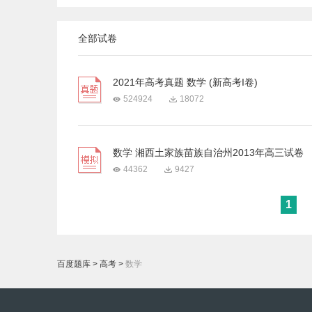
全部试卷
2021年高考真题 数学 (新高考I卷)
524924
18072
数学 湘西土家族苗族自治州2013年高三试卷
44362
9427
1
百度题库
>
高考
>
数学