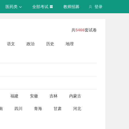
医药类
全部考试
教师招募
登录
共
5466
套试卷
语文
政治
历史
地理
福建
安徽
吉林
内蒙古
南
四川
青海
甘肃
河北