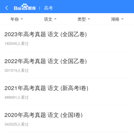
高考
年份
语文
类型
湖南
2023年高考真题 语文 (全国乙卷)
全部
全部
全部
全部
理科数学
真题卷
2019
文科数学
模拟卷
2018
预测卷
2017
物理
183045
人看过
A
名校卷
2016
化学
2015
生物
2014
理综
2013
文综
安徽
2022年高考真题 语文 (全国乙卷)
数学
英语
语文
政治
B
301574
人看过
历史
地理
英语B卷
英语A卷
北京
2021年高考真题 语文 (新高考I卷)
技术
C
486691
人看过
重庆
2020年高考真题 语文 (全国I卷)
F
343025
人看过
福建