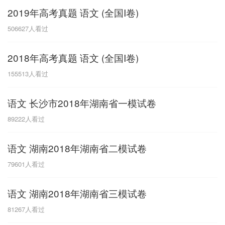
2019年高考真题 语文 (全国I卷)
G
506627
人看过
广东
广西
贵州
甘肃
H
2018年高考真题 语文 (全国I卷)
河南
河北
湖南
湖北
155513
人看过
黑龙江
海南
语文 长沙市2018年湖南省一模试卷
J
89222
人看过
江苏
江西
吉林
语文 湖南2018年湖南省二模试卷
L
79601
人看过
辽宁
语文 湖南2018年湖南省三模试卷
N
81267
人看过
内蒙古
宁夏