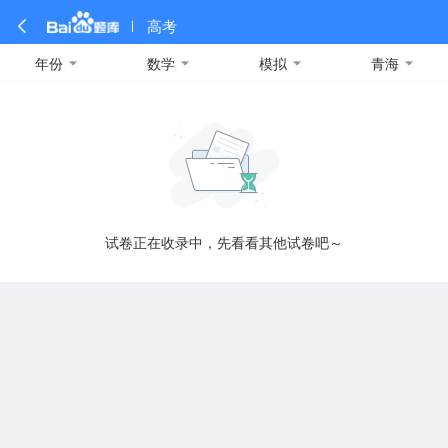
高考
年份
数学
模拟
青海
全部
全部
全部
全部
理科数学
真题卷
2019
文科数学
模拟卷
2018
预测卷
2017
物理
A
名校卷
2016
化学
2015
生物
2014
理综
2013
文综
安徽
数学
英语
语文
政治
B
试卷正在收录中，先看看其他试卷吧～
历史
地理
英语B卷
英语A卷
北京
技术
C
重庆
F
福建