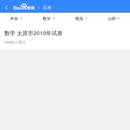
高考
年份
数学
模拟
山西
数学 太原市2010年试卷
全部
全部
全部
全部
理科数学
真题卷
2019
文科数学
模拟卷
2018
预测卷
2017
物理
44982
人看过
A
名校卷
2016
化学
2015
生物
2014
理综
2013
文综
安徽
数学
英语
语文
政治
B
历史
地理
英语B卷
英语A卷
北京
技术
C
重庆
F
福建