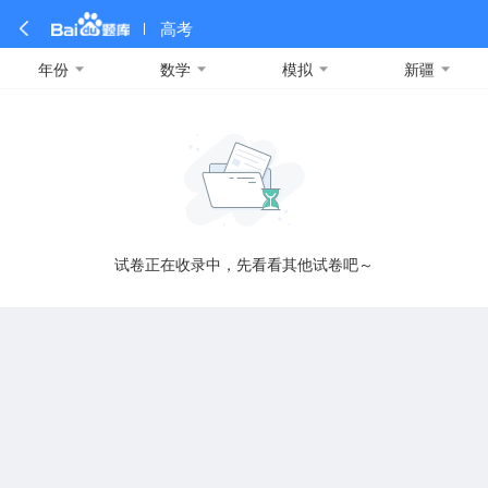
高考
年份
数学
模拟
新疆
全部
全部
全部
全部
理科数学
真题卷
2019
文科数学
模拟卷
2018
预测卷
2017
物理
A
名校卷
2016
化学
2015
生物
2014
理综
2013
文综
安徽
数学
英语
语文
政治
B
试卷正在收录中，先看看其他试卷吧～
历史
地理
英语B卷
英语A卷
北京
技术
C
重庆
F
福建