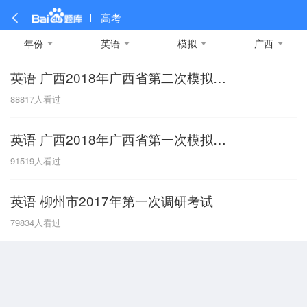
高考
年份
英语
模拟
广西
英语 广西2018年广西省第二次模拟试题
全部
全部
全部
全部
理科数学
真题卷
2019
文科数学
模拟卷
2018
预测卷
2017
物理
88817
人看过
A
名校卷
2016
化学
2015
生物
2014
理综
2013
文综
安徽
英语 广西2018年广西省第一次模拟试题
数学
英语
语文
政治
B
91519
人看过
历史
地理
英语B卷
英语A卷
北京
英语 柳州市2017年第一次调研考试
技术
C
79834
人看过
重庆
F
福建