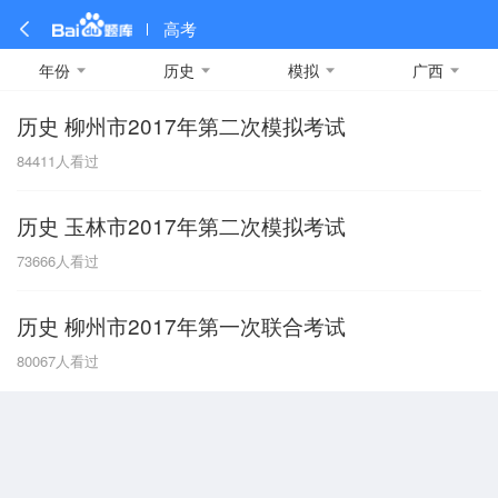
高考
年份
历史
模拟
广西
历史 柳州市2017年第二次模拟考试
全部
全部
全部
全部
理科数学
真题卷
2019
文科数学
模拟卷
2018
预测卷
2017
物理
84411
人看过
A
名校卷
2016
化学
2015
生物
2014
理综
2013
文综
安徽
历史 玉林市2017年第二次模拟考试
数学
英语
语文
政治
B
73666
人看过
历史
地理
英语B卷
英语A卷
北京
历史 柳州市2017年第一次联合考试
技术
C
80067
人看过
重庆
F
福建