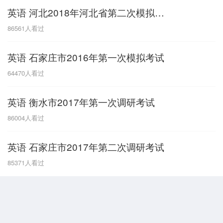
英语 河北2018年河北省第二次模拟试题
G
86561
人看过
广东
广西
贵州
甘肃
H
英语 石家庄市2016年第一次模拟考试
河南
河北
湖南
湖北
64470
人看过
黑龙江
海南
英语 衡水市2017年第一次调研考试
J
86004
人看过
江苏
江西
吉林
英语 石家庄市2017年第二次调研考试
L
85371
人看过
辽宁
N
内蒙古
宁夏