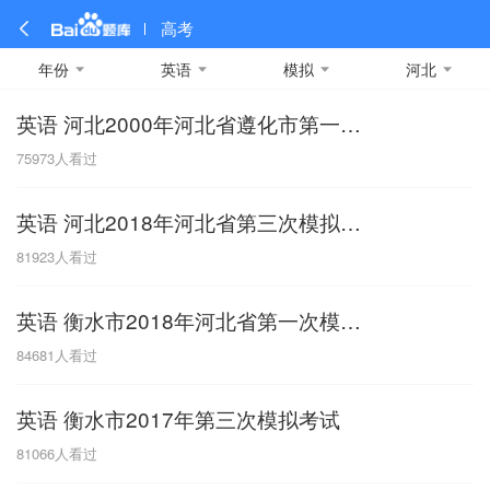
高考
年份
英语
模拟
河北
英语 河北2000年河北省遵化市第一中学英语
全部
全部
全部
全部
理科数学
真题卷
2019
文科数学
模拟卷
2018
预测卷
2017
物理
75973
人看过
A
名校卷
2016
化学
2015
生物
2014
理综
2013
文综
安徽
英语 河北2018年河北省第三次模拟试题
数学
英语
语文
政治
B
81923
人看过
历史
地理
英语B卷
英语A卷
北京
英语 衡水市2018年河北省第一次模拟试题
技术
C
84681
人看过
重庆
英语 衡水市2017年第三次模拟考试
F
81066
人看过
福建