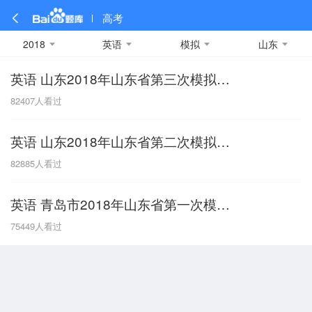
高考
2018
英语
模拟
山东
英语 山东2018年山东省第三次模拟试题
全部
全部
全部
全部
理科数学
真题卷
2019
文科数学
模拟卷
2018
预测卷
2017
物理
82407
人看过
A
名校卷
2016
化学
2015
生物
2014
理综
2013
文综
安徽
英语 山东2018年山东省第二次模拟试题
数学
英语
语文
政治
B
82885
人看过
历史
地理
英语B卷
英语A卷
北京
英语 青岛市2018年山东省第一次模拟试题
技术
C
75449
人看过
重庆
F
福建