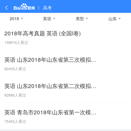
高考
2018
英语
类型
山东
2018年高考真题 英语 (全国I卷)
全部
全部
全部
全部
理科数学
真题卷
2019
文科数学
模拟卷
2018
预测卷
2017
物理
158916
人看过
A
名校卷
2016
化学
2015
生物
2014
理综
2013
文综
安徽
英语 山东2018年山东省第三次模拟试题
数学
英语
语文
政治
B
82409
人看过
历史
地理
英语B卷
英语A卷
北京
英语 山东2018年山东省第二次模拟试题
技术
C
82886
人看过
重庆
英语 青岛市2018年山东省第一次模拟试题
F
75452
人看过
福建