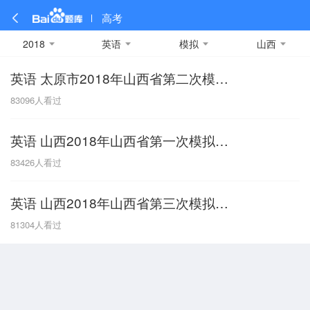
高考
2018
英语
模拟
山西
英语 太原市2018年山西省第二次模拟试题
全部
全部
全部
全部
理科数学
真题卷
2019
文科数学
模拟卷
2018
预测卷
2017
物理
83096
人看过
A
名校卷
2016
化学
2015
生物
2014
理综
2013
文综
安徽
英语 山西2018年山西省第一次模拟试题
数学
英语
语文
政治
B
83426
人看过
历史
地理
英语B卷
英语A卷
北京
英语 山西2018年山西省第三次模拟试题
技术
C
81304
人看过
重庆
F
福建