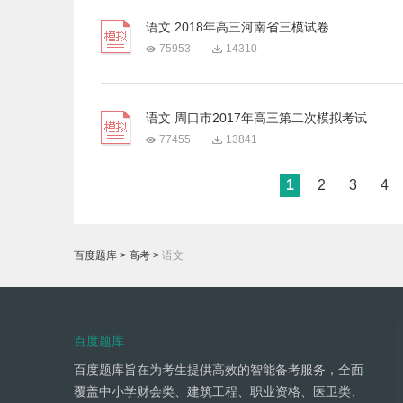
语文 2018年高三河南省三模试卷
75953
14310
语文 周口市2017年高三第二次模拟考试
77455
13841
1
2
3
4
百度题库
>
高考
>
语文
百度题库
百度题库旨在为考生提供高效的智能备考服务，全面
覆盖中小学财会类、建筑工程、职业资格、医卫类、