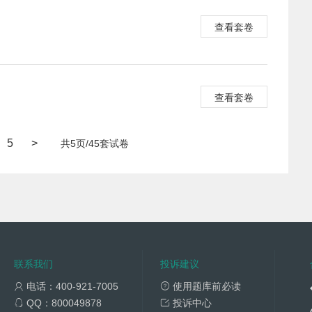
查看套卷
查看套卷
5
>
共5页/45套试卷
联系我们
投诉建议
电话：400-921-7005
使用题库前必读
QQ：800049878
投诉中心