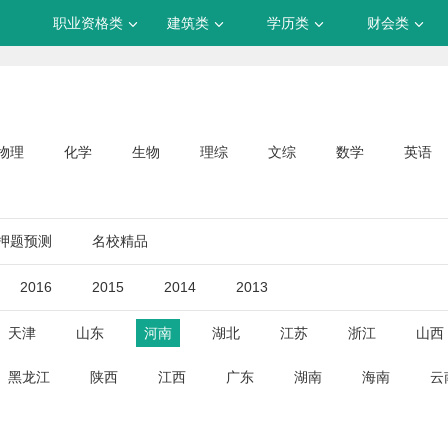
职业资格类
建筑类
学历类
财会类
物理
化学
生物
理综
文综
数学
英语
押题预测
名校精品
2016
2015
2014
2013
天津
山东
河南
湖北
江苏
浙江
山西
黑龙江
陕西
江西
广东
湖南
海南
云