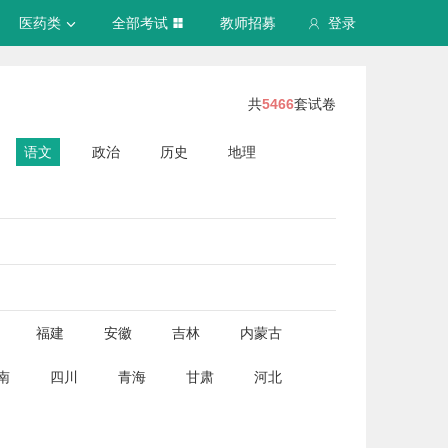
医药类
全部考试
教师招募
登录
共
5466
套试卷
语文
政治
历史
地理
福建
安徽
吉林
内蒙古
南
四川
青海
甘肃
河北