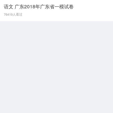
语文 广东2018年广东省一模试卷
G
76419
人看过
广东
广西
贵州
甘肃
H
河南
河北
湖南
湖北
黑龙江
海南
J
江苏
江西
吉林
L
辽宁
N
内蒙古
宁夏