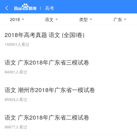
高考
2018
语文
类型
广东
2018年高考真题 语文 (全国I卷)
全部
全部
全部
全部
理科数学
真题卷
2019
文科数学
模拟卷
2018
预测卷
2017
物理
155501
人看过
A
名校卷
2016
化学
2015
生物
2014
理综
2013
文综
安徽
语文 广东2018年广东省三模试卷
数学
英语
语文
政治
B
84061
人看过
历史
地理
英语B卷
英语A卷
北京
语文 潮州市2018年广东省一模试卷
技术
C
85924
人看过
重庆
语文 广东2018年广东省二模试卷
F
86677
人看过
福建