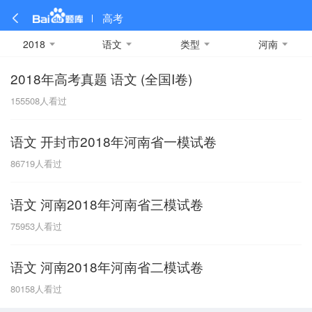
高考
2018
语文
类型
河南
2018年高考真题 语文 (全国I卷)
全部
全部
全部
全部
理科数学
真题卷
2019
文科数学
模拟卷
2018
预测卷
2017
物理
155508
人看过
A
名校卷
2016
化学
2015
生物
2014
理综
2013
文综
安徽
语文 开封市2018年河南省一模试卷
数学
英语
语文
政治
B
86719
人看过
历史
地理
英语B卷
英语A卷
北京
语文 河南2018年河南省三模试卷
技术
C
75953
人看过
重庆
语文 河南2018年河南省二模试卷
F
80158
人看过
福建