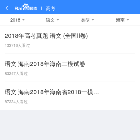
高考
2018
语文
类型
海南
2018年高考真题 语文 (全国II卷)
全部
全部
全部
全部
理科数学
真题卷
2019
文科数学
模拟卷
2018
预测卷
2017
物理
133716
人看过
A
名校卷
2016
化学
2015
生物
2014
理综
2013
文综
安徽
语文 海南2018年海南二模试卷
数学
英语
语文
政治
B
83347
人看过
历史
地理
英语B卷
英语A卷
北京
语文 海南2018年海南省2018一模语文试卷含答案
技术
C
87334
人看过
重庆
F
福建