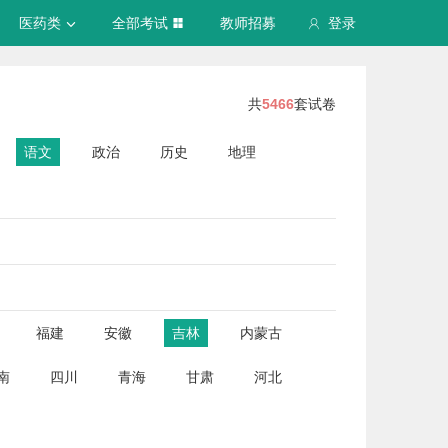
医药类
全部考试
教师招募
登录
共
5466
套试卷
语文
政治
历史
地理
福建
安徽
吉林
内蒙古
南
四川
青海
甘肃
河北