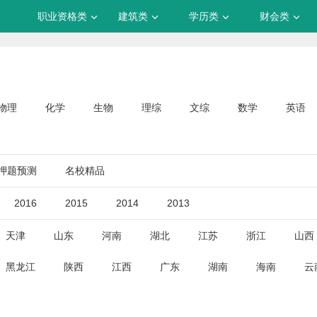
职业资格类
建筑类
学历类
财会类
物理
化学
生物
理综
文综
数学
英语
押题预测
名校精品
2016
2015
2014
2013
天津
山东
河南
湖北
江苏
浙江
山西
黑龙江
陕西
江西
广东
湖南
海南
云