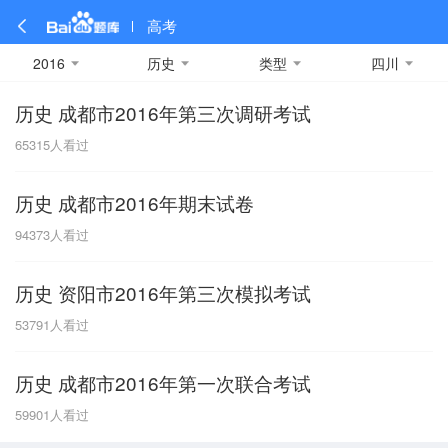
高考
2016
历史
类型
四川
历史 成都市2016年第三次调研考试
全部
全部
全部
全部
理科数学
真题卷
2019
文科数学
模拟卷
2018
预测卷
2017
物理
65315
人看过
A
名校卷
2016
化学
2015
生物
2014
理综
2013
文综
安徽
历史 成都市2016年期末试卷
数学
英语
语文
政治
B
94373
人看过
历史
地理
英语B卷
英语A卷
北京
历史 资阳市2016年第三次模拟考试
技术
C
53791
人看过
重庆
历史 成都市2016年第一次联合考试
F
59901
人看过
福建