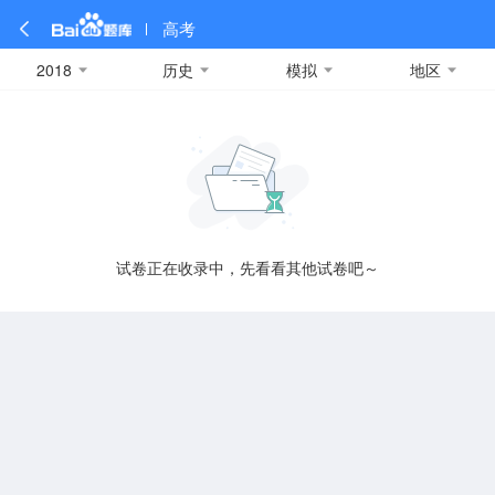
高考
2018
历史
模拟
地区
全部
全部
全部
全部
理科数学
真题卷
2019
文科数学
模拟卷
2018
预测卷
2017
物理
A
名校卷
2016
化学
2015
生物
2014
理综
2013
文综
安徽
数学
英语
语文
政治
B
试卷正在收录中，先看看其他试卷吧～
历史
地理
英语B卷
英语A卷
北京
技术
C
重庆
F
福建