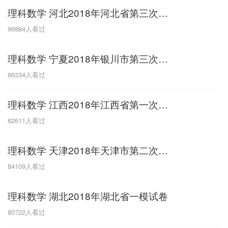
理科数学 河北2018年河北省第三次模拟考试
G
96884
人看过
广东
广西
贵州
甘肃
H
理科数学 宁夏2018年银川市第三次模拟考试
河南
河北
湖南
湖北
86334
人看过
黑龙江
海南
理科数学 江西2018年江西省第一次模拟考试
J
82611
人看过
江苏
江西
吉林
理科数学 天津2018年天津市第二次模拟考试
L
84109
人看过
辽宁
理科数学 湖北2018年湖北省一模试卷
N
80722
人看过
内蒙古
宁夏