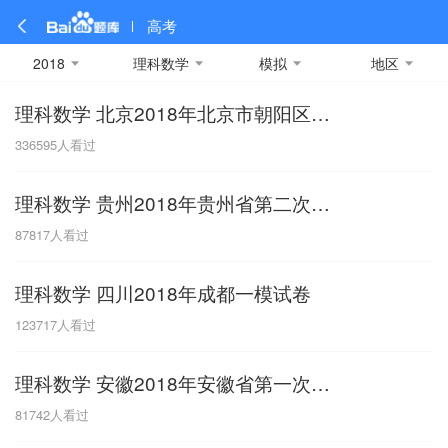
高考
2018
理科数学
模拟
地区
理科数学 北京2018年北京市朝阳区2018届高三(一模)数学(理)试题
全部
全部
全部
全部
理科数学
真题卷
2019
文科数学
模拟卷
2018
预测卷
2017
物理
336595
人看过
A
名校卷
2016
化学
2015
生物
2014
理综
2013
文综
安徽
理科数学 贵州2018年贵州省第二次模拟考试
数学
英语
语文
政治
B
87817
人看过
历史
地理
英语B卷
英语A卷
北京
理科数学 四川2018年成都一模试卷
技术
C
123717
人看过
重庆
理科数学 安徽2018年安徽省第一次模拟考试
F
81742
人看过
福建