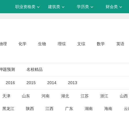
职业资格类
建筑类
学历类
财会类
物理
化学
生物
理综
文综
数学
英语
押题预测
名校精品
2016
2015
2014
2013
天津
山东
河南
湖北
江苏
浙江
山西
黑龙江
陕西
江西
广东
湖南
海南
云