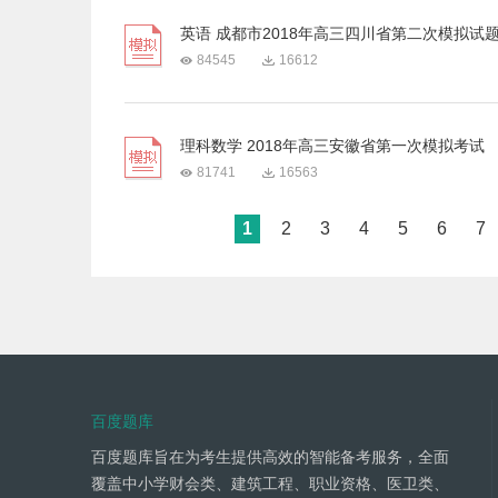
英语 成都市2018年高三四川省第二次模拟试
84545
16612
理科数学 2018年高三安徽省第一次模拟考试
81741
16563
1
2
3
4
5
6
7
百度题库
百度题库旨在为考生提供高效的智能备考服务，全面
覆盖中小学财会类、建筑工程、职业资格、医卫类、