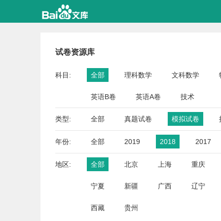
试卷资源库
科目:
全部
理科数学
文科数学
英语B卷
英语A卷
技术
类型:
全部
真题试卷
模拟试卷
年份:
全部
2019
2018
2017
地区:
全部
北京
上海
重庆
宁夏
新疆
广西
辽宁
西藏
贵州