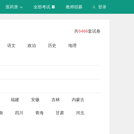
医药类
全部考试
教师招募
登录
共
5466
套试卷
语文
政治
历史
地理
福建
安徽
吉林
内蒙古
南
四川
青海
甘肃
河北