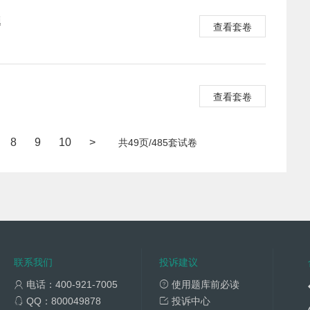
题
查看套卷
查看套卷
8
9
10
>
共49页/485套试卷
联系我们
投诉建议
电话：400-921-7005
使用题库前必读
QQ：800049878
投诉中心