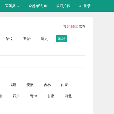
医药类
全部考试
教师招募
登录
共
5466
套试卷
语文
政治
历史
地理
福建
安徽
吉林
内蒙古
南
四川
青海
甘肃
河北