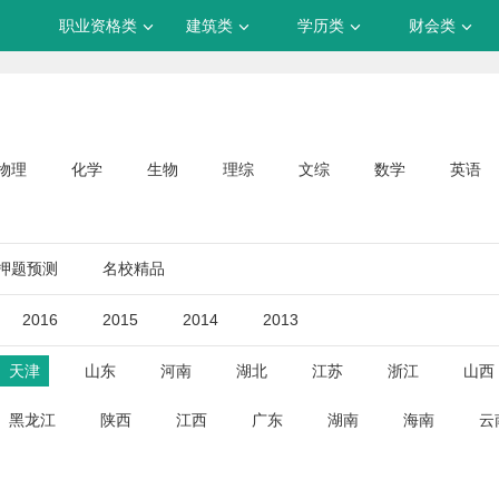
职业资格类
建筑类
学历类
财会类
物理
化学
生物
理综
文综
数学
英语
押题预测
名校精品
2016
2015
2014
2013
天津
山东
河南
湖北
江苏
浙江
山西
黑龙江
陕西
江西
广东
湖南
海南
云