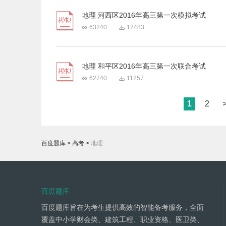
地理 河西区2016年高三第一次模拟考试
63240
12483
地理 和平区2016年高三第一次联合考试
62740
11257
1
2
百度题库
>
高考
>
地理
百度题库
百度题库旨在为考生提供高效的智能备考服务，全面
覆盖中小学财会类、建筑工程、职业资格、医卫类、