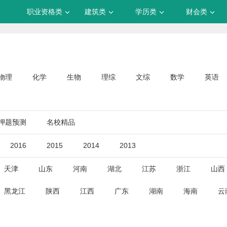
职业资格类
建筑类
学历类
财会类
物理
化学
生物
理综
文综
数学
英语
押题预测
名校精品
2016
2015
2014
2013
天津
山东
河南
湖北
江苏
浙江
山西
黑龙江
陕西
江西
广东
湖南
海南
云