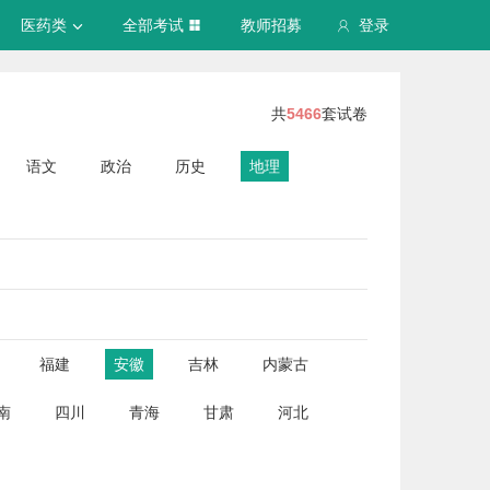
医药类
全部考试
教师招募
登录
共
5466
套试卷
语文
政治
历史
地理
福建
安徽
吉林
内蒙古
南
四川
青海
甘肃
河北