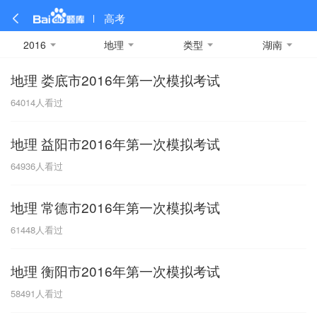
高考
2016
地理
类型
湖南
地理 娄底市2016年第一次模拟考试
全部
全部
全部
全部
理科数学
真题卷
2019
文科数学
模拟卷
2018
预测卷
2017
物理
64014
人看过
A
名校卷
2016
化学
2015
生物
2014
理综
2013
文综
安徽
地理 益阳市2016年第一次模拟考试
数学
英语
语文
政治
B
64936
人看过
历史
地理
英语B卷
英语A卷
北京
地理 常德市2016年第一次模拟考试
技术
C
61448
人看过
重庆
地理 衡阳市2016年第一次模拟考试
F
58491
人看过
福建