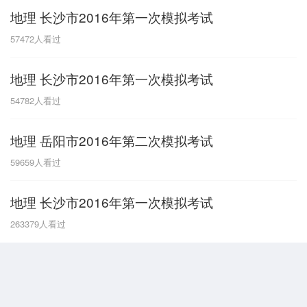
地理 长沙市2016年第一次模拟考试
G
57472
人看过
广东
广西
贵州
甘肃
H
地理 长沙市2016年第一次模拟考试
河南
河北
湖南
湖北
54782
人看过
黑龙江
海南
地理 岳阳市2016年第二次模拟考试
J
59659
人看过
江苏
江西
吉林
地理 长沙市2016年第一次模拟考试
L
263379
人看过
辽宁
N
内蒙古
宁夏