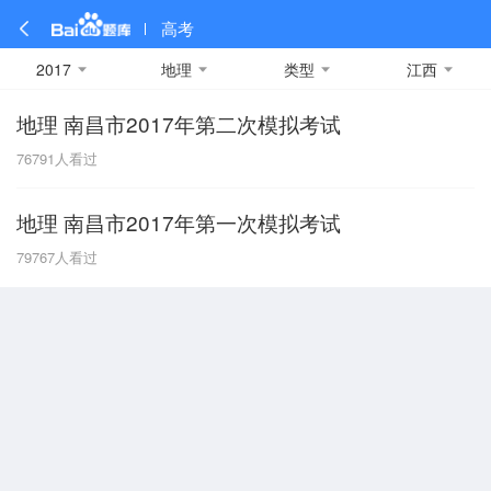
高考
2017
地理
类型
江西
地理 南昌市2017年第二次模拟考试
全部
全部
全部
全部
理科数学
真题卷
2019
文科数学
模拟卷
2018
预测卷
2017
物理
76791
人看过
A
名校卷
2016
化学
2015
生物
2014
理综
2013
文综
安徽
地理 南昌市2017年第一次模拟考试
数学
英语
语文
政治
B
79767
人看过
历史
地理
英语B卷
英语A卷
北京
技术
C
重庆
F
福建