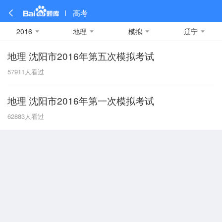
高考
2016
地理
模拟
辽宁
地理 沈阳市2016年第五次模拟考试
全部
全部
全部
全部
理科数学
真题卷
2019
文科数学
模拟卷
2018
预测卷
2017
物理
57911
人看过
A
名校卷
2016
化学
2015
生物
2014
理综
2013
文综
安徽
地理 沈阳市2016年第一次模拟考试
数学
英语
语文
政治
B
62883
人看过
历史
地理
英语B卷
英语A卷
北京
技术
C
重庆
F
福建