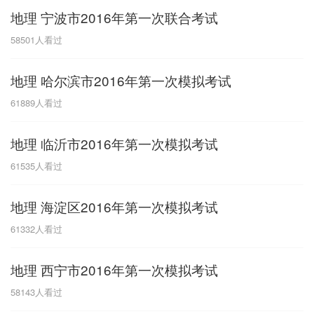
地理 宁波市2016年第一次联合考试
G
58501
人看过
广东
广西
贵州
甘肃
H
地理 哈尔滨市2016年第一次模拟考试
河南
河北
湖南
湖北
61889
人看过
黑龙江
海南
地理 临沂市2016年第一次模拟考试
J
61535
人看过
江苏
江西
吉林
地理 海淀区2016年第一次模拟考试
L
61332
人看过
辽宁
地理 西宁市2016年第一次模拟考试
N
58143
人看过
内蒙古
宁夏