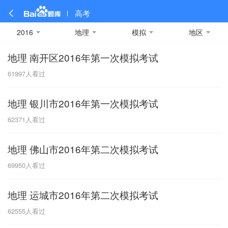
高考
2016
地理
模拟
地区
地理 南开区2016年第一次模拟考试
全部
全部
全部
全部
理科数学
真题卷
2019
文科数学
模拟卷
2018
预测卷
2017
物理
61997
人看过
A
名校卷
2016
化学
2015
生物
2014
理综
2013
文综
安徽
地理 银川市2016年第一次模拟考试
数学
英语
语文
政治
B
62371
人看过
历史
地理
英语B卷
英语A卷
北京
地理 佛山市2016年第二次模拟考试
技术
C
69950
人看过
重庆
地理 运城市2016年第二次模拟考试
F
62555
人看过
福建