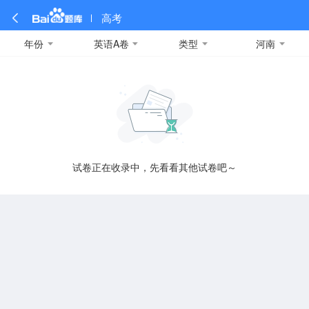
高考
年份
英语A卷
类型
河南
全部
全部
全部
全部
理科数学
真题卷
2019
文科数学
模拟卷
2018
预测卷
2017
物理
A
名校卷
2016
化学
2015
生物
2014
理综
2013
文综
安徽
数学
英语
语文
政治
B
试卷正在收录中，先看看其他试卷吧～
历史
地理
英语B卷
英语A卷
北京
技术
C
重庆
F
福建