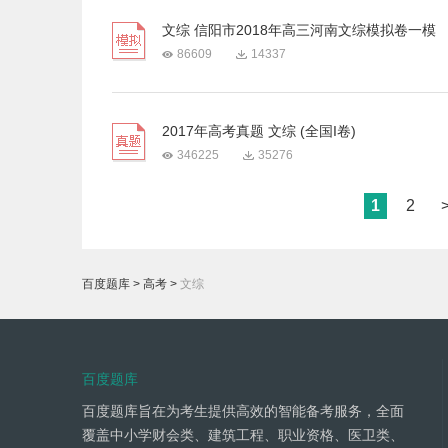
文综 信阳市2018年高三河南文综模拟卷一模
86609
14337
2017年高考真题 文综 (全国I卷)
346225
35276
1
2
百度题库
>
高考
>
文综
百度题库
百度题库旨在为考生提供高效的智能备考服务，全面
覆盖中小学财会类、建筑工程、职业资格、医卫类、