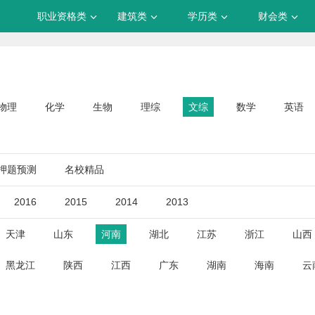
职业资格类
建筑类
学历类
财会类
物理
化学
生物
理综
文综
数学
英语
押题预测
名校精品
2016
2015
2014
2013
天津
山东
河南
湖北
江苏
浙江
山西
黑龙江
陕西
江西
广东
湖南
海南
云