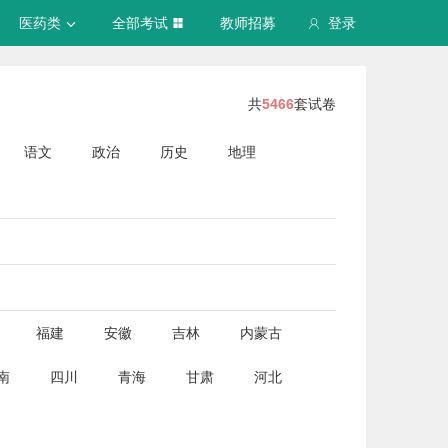
医药类
全部考试
教师招募
登录
共
5466
套试卷
语文
政治
历史
地理
福建
安徽
吉林
内蒙古
南
四川
青海
甘肃
河北