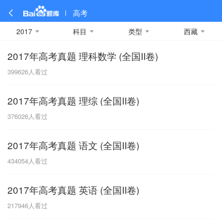
高考
2017
科目
类型
西藏
2017年高考真题 理科数学 (全国II卷)
全部
全部
全部
全部
理科数学
真题卷
2019
文科数学
模拟卷
2018
预测卷
2017
物理
399626
人看过
A
名校卷
2016
化学
2015
生物
2014
理综
2013
文综
安徽
2017年高考真题 理综 (全国II卷)
数学
英语
语文
政治
B
376026
人看过
历史
地理
英语B卷
英语A卷
北京
2017年高考真题 语文 (全国II卷)
技术
C
434054
人看过
重庆
2017年高考真题 英语 (全国II卷)
F
217946
人看过
福建