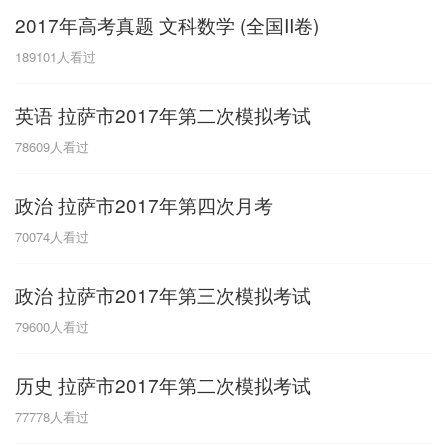
2017年高考真题 文科数学 (全国II卷)
G
189101
人看过
广东
广西
贵州
甘肃
H
英语 拉萨市2017年第二次模拟考试
河南
河北
湖南
湖北
78609
人看过
黑龙江
海南
政治 拉萨市2017年第四次月考
J
70074
人看过
江苏
江西
吉林
政治 拉萨市2017年第三次模拟考试
L
79600
人看过
辽宁
历史 拉萨市2017年第二次模拟考试
N
77778
人看过
内蒙古
宁夏