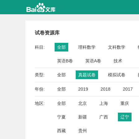
试卷资源库
科目:
全部
理科数学
文科数学
英语B卷
英语A卷
技术
类型:
全部
真题试卷
模拟试卷
年份:
全部
2019
2018
2017
地区:
全部
北京
上海
重庆
宁夏
新疆
广西
辽宁
西藏
贵州