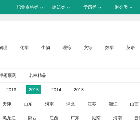
职业资格类
建筑类
学历类
财会类
物理
化学
生物
理综
文综
数学
英语
押题预测
名校精品
2016
2015
2014
2013
天津
山东
河南
湖北
江苏
浙江
山西
黑龙江
陕西
江西
广东
湖南
海南
云