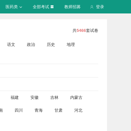
医药类
全部考试
教师招募
登录
共
5466
套试卷
语文
政治
历史
地理
福建
安徽
吉林
内蒙古
南
四川
青海
甘肃
河北