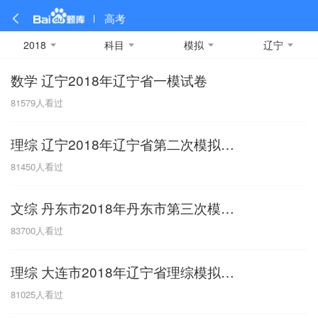
高考
2018
科目
模拟
辽宁
数学 辽宁2018年辽宁省一模试卷
全部
全部
全部
全部
理科数学
真题卷
2019
文科数学
模拟卷
2018
预测卷
2017
物理
81579
人看过
A
名校卷
2016
化学
2015
生物
2014
理综
2013
文综
安徽
理综 辽宁2018年辽宁省第二次模拟试题
数学
英语
语文
政治
B
81450
人看过
历史
地理
英语B卷
英语A卷
北京
文综 丹东市2018年丹东市第三次模拟考试
技术
C
83700
人看过
重庆
理综 大连市2018年辽宁省理综模拟考试卷三模
F
81025
人看过
福建