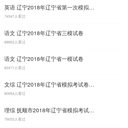
英语 辽宁2018年辽宁省第一次模拟试题
G
74547
人看过
广东
广西
贵州
甘肃
H
语文 辽宁2018年辽宁省三模试卷
河南
河北
湖南
湖北
88662
人看过
黑龙江
海南
语文 辽宁2018年辽宁省一模试卷
J
82471
人看过
江苏
江西
吉林
文综 辽宁2018年辽宁省模拟考试卷一模
L
80954
人看过
辽宁
理综 抚顺市2018年辽宁省模拟考试卷一模
N
79033
人看过
内蒙古
宁夏