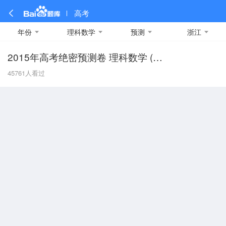
高考
年份
理科数学
预测
浙江
2015年高考绝密预测卷 理科数学 (浙江卷)
全部
全部
全部
全部
理科数学
真题卷
2019
文科数学
模拟卷
2018
预测卷
2017
物理
45761
人看过
A
名校卷
2016
化学
2015
生物
2014
理综
2013
文综
安徽
数学
英语
语文
政治
B
历史
地理
英语B卷
英语A卷
北京
技术
C
重庆
F
福建