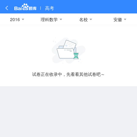
高考
2016
理科数学
名校
安徽
全部
全部
全部
全部
理科数学
真题卷
2019
文科数学
模拟卷
2018
预测卷
2017
物理
A
名校卷
2016
化学
2015
生物
2014
理综
2013
文综
安徽
数学
英语
语文
政治
B
试卷正在收录中，先看看其他试卷吧～
历史
地理
英语B卷
英语A卷
北京
技术
C
重庆
F
福建