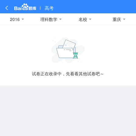
高考
2016
理科数学
名校
重庆
全部
全部
全部
全部
理科数学
真题卷
2019
文科数学
模拟卷
2018
预测卷
2017
物理
A
名校卷
2016
化学
2015
生物
2014
理综
2013
文综
安徽
数学
英语
语文
政治
B
试卷正在收录中，先看看其他试卷吧～
历史
地理
英语B卷
英语A卷
北京
技术
C
重庆
F
福建