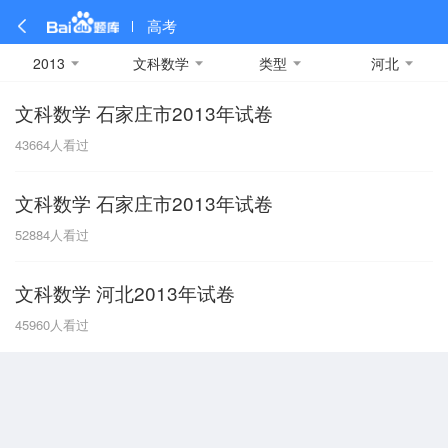
高考
2013
文科数学
类型
河北
文科数学 石家庄市2013年试卷
全部
全部
全部
全部
理科数学
真题卷
2019
文科数学
模拟卷
2018
预测卷
2017
物理
43664
人看过
A
名校卷
2016
化学
2015
生物
2014
理综
2013
文综
安徽
文科数学 石家庄市2013年试卷
数学
英语
语文
政治
B
52884
人看过
历史
地理
英语B卷
英语A卷
北京
文科数学 河北2013年试卷
技术
C
45960
人看过
重庆
F
福建