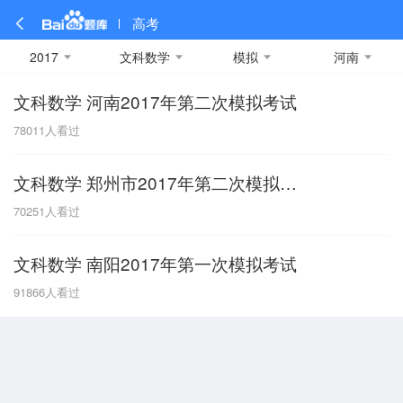
高考
2017
文科数学
模拟
河南
文科数学 河南2017年第二次模拟考试
全部
全部
全部
全部
理科数学
真题卷
2019
文科数学
模拟卷
2018
预测卷
2017
物理
78011
人看过
A
名校卷
2016
化学
2015
生物
2014
理综
2013
文综
安徽
文科数学 郑州市2017年第二次模拟考试
数学
英语
语文
政治
B
70251
人看过
历史
地理
英语B卷
英语A卷
北京
文科数学 南阳2017年第一次模拟考试
技术
C
91866
人看过
重庆
F
福建