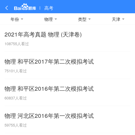
高考
年份
物理
类型
天津
2021年高考真题 物理 (天津卷)
全部
全部
全部
全部
理科数学
真题卷
2019
文科数学
模拟卷
2018
预测卷
2017
物理
108755
人看过
A
名校卷
2016
化学
2015
生物
2014
理综
2013
文综
安徽
物理 和平区2017年第二次模拟考试
数学
英语
语文
政治
B
75101
人看过
历史
地理
英语B卷
英语A卷
北京
物理 和平区2016年第二次模拟考试
技术
C
60837
人看过
重庆
物理 河北区2016年第一次模拟考试
F
59755
人看过
福建