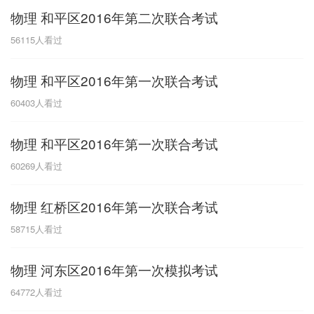
物理 和平区2016年第二次联合考试
G
56115
人看过
广东
广西
贵州
甘肃
H
物理 和平区2016年第一次联合考试
河南
河北
湖南
湖北
60403
人看过
黑龙江
海南
物理 和平区2016年第一次联合考试
J
60269
人看过
江苏
江西
吉林
物理 红桥区2016年第一次联合考试
L
58715
人看过
辽宁
物理 河东区2016年第一次模拟考试
N
64772
人看过
内蒙古
宁夏