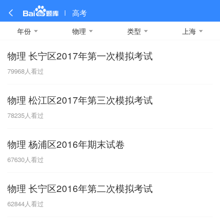
高考
年份
物理
类型
上海
物理 长宁区2017年第一次模拟考试
全部
全部
全部
全部
理科数学
真题卷
2019
文科数学
模拟卷
2018
预测卷
2017
物理
79968
人看过
A
名校卷
2016
化学
2015
生物
2014
理综
2013
文综
安徽
物理 松江区2017年第三次模拟考试
数学
英语
语文
政治
B
78235
人看过
历史
地理
英语B卷
英语A卷
北京
物理 杨浦区2016年期末试卷
技术
C
67630
人看过
重庆
物理 长宁区2016年第二次模拟考试
F
62844
人看过
福建