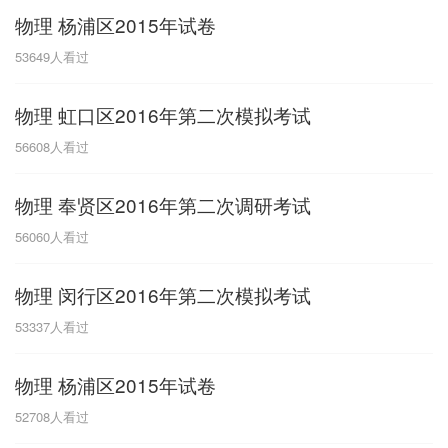
物理 杨浦区2015年试卷
G
53649
人看过
广东
广西
贵州
甘肃
H
物理 虹口区2016年第二次模拟考试
河南
河北
湖南
湖北
56608
人看过
黑龙江
海南
物理 奉贤区2016年第二次调研考试
J
56060
人看过
江苏
江西
吉林
物理 闵行区2016年第二次模拟考试
L
53337
人看过
辽宁
物理 杨浦区2015年试卷
N
52708
人看过
内蒙古
宁夏