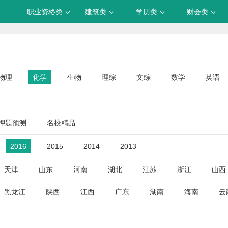
职业资格类
建筑类
学历类
财会类
物理
化学
生物
理综
文综
数学
英语
押题预测
名校精品
2016
2015
2014
2013
天津
山东
河南
湖北
江苏
浙江
山西
黑龙江
陕西
江西
广东
湖南
海南
云