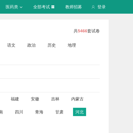
医药类
全部考试
教师招募
登录
共
5466
套试卷
语文
政治
历史
地理
福建
安徽
吉林
内蒙古
南
四川
青海
甘肃
河北