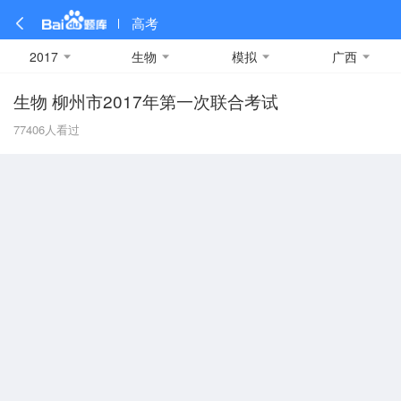
高考
2017
生物
模拟
广西
生物 柳州市2017年第一次联合考试
全部
全部
全部
全部
理科数学
真题卷
2019
文科数学
模拟卷
2018
预测卷
2017
物理
77406
人看过
A
名校卷
2016
化学
2015
生物
2014
理综
2013
文综
安徽
数学
英语
语文
政治
B
历史
地理
英语B卷
英语A卷
北京
技术
C
重庆
F
福建