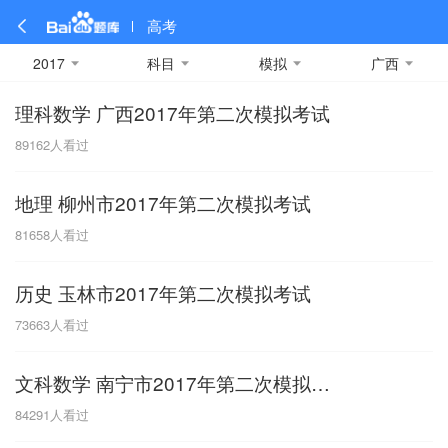
高考
2017
科目
模拟
广西
理科数学 广西2017年第二次模拟考试
全部
全部
全部
全部
理科数学
真题卷
2019
文科数学
模拟卷
2018
预测卷
2017
物理
89162
人看过
A
名校卷
2016
化学
2015
生物
2014
理综
2013
文综
安徽
地理 柳州市2017年第二次模拟考试
数学
英语
语文
政治
B
81658
人看过
历史
地理
英语B卷
英语A卷
北京
历史 玉林市2017年第二次模拟考试
技术
C
73663
人看过
重庆
文科数学 南宁市2017年第二次模拟考试
F
84291
人看过
福建