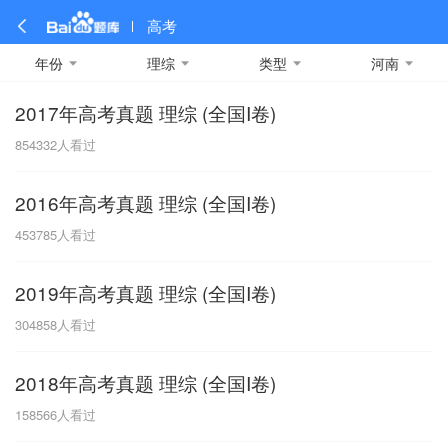
高考
年份
理综
类型
河南
2017年高考真题 理综 (全国I卷)
全部
全部
全部
全部
理科数学
真题卷
2019
文科数学
模拟卷
2018
预测卷
2017
物理
854332
人看过
A
名校卷
2016
化学
2015
生物
2014
理综
2013
文综
安徽
2016年高考真题 理综 (全国I卷)
数学
英语
语文
政治
B
453785
人看过
历史
地理
英语B卷
英语A卷
北京
2019年高考真题 理综 (全国I卷)
技术
C
304858
人看过
重庆
2018年高考真题 理综 (全国I卷)
F
158566
人看过
福建