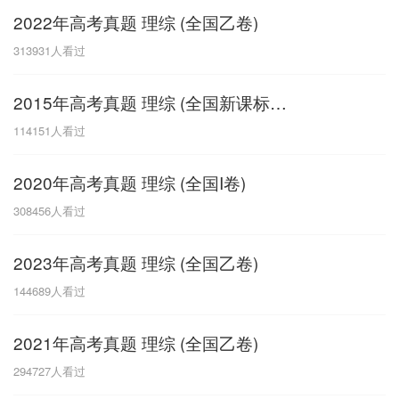
2022年高考真题 理综 (全国乙卷)
G
313931
人看过
广东
广西
贵州
甘肃
H
2015年高考真题 理综 (全国新课标卷I)
河南
河北
湖南
湖北
114151
人看过
黑龙江
海南
2020年高考真题 理综 (全国I卷)
J
308456
人看过
江苏
江西
吉林
2023年高考真题 理综 (全国乙卷)
L
144689
人看过
辽宁
2021年高考真题 理综 (全国乙卷)
N
294727
人看过
内蒙古
宁夏