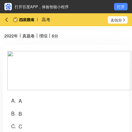
打开百度APP，体验智能小程序
打开
高考
去估分
2022年
真题卷
理综
6分
A
A
B
B
C
C