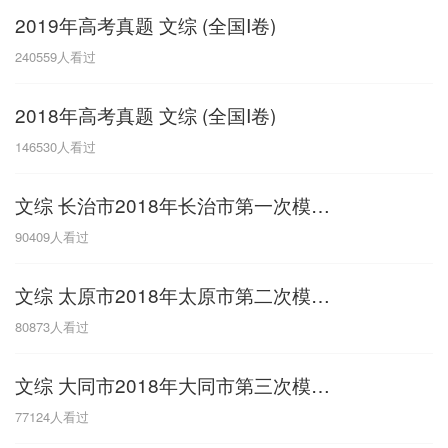
2019年高考真题 文综 (全国I卷)
G
240559
人看过
广东
广西
贵州
甘肃
H
2018年高考真题 文综 (全国I卷)
河南
河北
湖南
湖北
146530
人看过
黑龙江
海南
文综 长治市2018年长治市第一次模拟考试
J
90409
人看过
江苏
江西
吉林
文综 太原市2018年太原市第二次模拟考试
L
80873
人看过
辽宁
文综 大同市2018年大同市第三次模拟考试
N
77124
人看过
内蒙古
宁夏