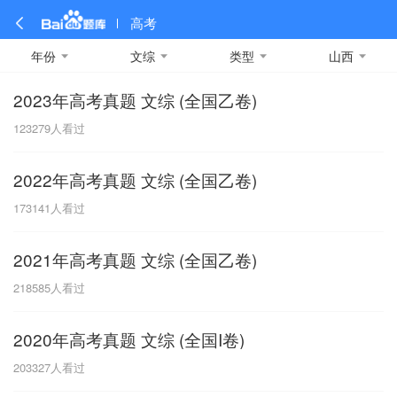
高考
年份
文综
类型
山西
2023年高考真题 文综 (全国乙卷)
全部
全部
全部
全部
理科数学
真题卷
2019
文科数学
模拟卷
2018
预测卷
2017
物理
123279
人看过
A
名校卷
2016
化学
2015
生物
2014
理综
2013
文综
安徽
2022年高考真题 文综 (全国乙卷)
数学
英语
语文
政治
B
173141
人看过
历史
地理
英语B卷
英语A卷
北京
2021年高考真题 文综 (全国乙卷)
技术
C
218585
人看过
重庆
2020年高考真题 文综 (全国I卷)
F
203327
人看过
福建