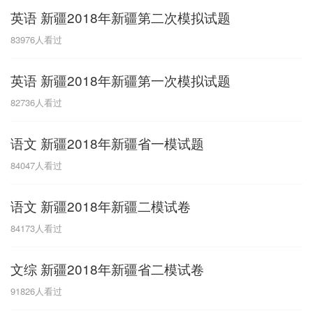
英语 新疆2018年新疆第二次模拟试题
G
83976
人看过
广东
广西
贵州
甘肃
H
英语 新疆2018年新疆第一次模拟试题
河南
河北
湖南
湖北
82736
人看过
黑龙江
海南
语文 新疆2018年新疆省一模试题
J
84047
人看过
江苏
江西
吉林
语文 新疆2018年新疆二模试卷
L
84173
人看过
辽宁
文综 新疆2018年新疆省二模试卷
N
91826
人看过
内蒙古
宁夏