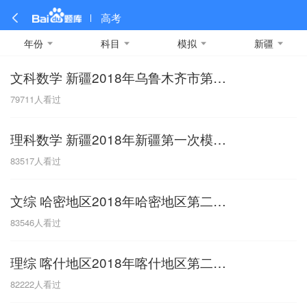
高考
年份
科目
模拟
新疆
文科数学 新疆2018年乌鲁木齐市第三次模拟考试
全部
全部
全部
全部
理科数学
真题卷
2019
文科数学
模拟卷
2018
预测卷
2017
物理
79711
人看过
A
名校卷
2016
化学
2015
生物
2014
理综
2013
文综
安徽
理科数学 新疆2018年新疆第一次模拟试题
数学
英语
语文
政治
B
83517
人看过
历史
地理
英语B卷
英语A卷
北京
文综 哈密地区2018年哈密地区第二次模拟考试
技术
C
83546
人看过
重庆
理综 喀什地区2018年喀什地区第二次模拟考试
F
82222
人看过
福建