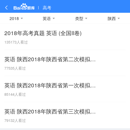
高考
2018
英语
类型
陕西
2018年高考真题 英语 (全国II卷)
全部
全部
全部
全部
理科数学
真题卷
2019
文科数学
模拟卷
2018
预测卷
2017
物理
135173
人看过
A
名校卷
2016
化学
2015
生物
2014
理综
2013
文综
安徽
英语 陕西2018年陕西省第二次模拟试题
数学
英语
语文
政治
B
77535
人看过
历史
地理
英语B卷
英语A卷
北京
英语 陕西2018年陕西省第一次模拟试题
技术
C
85144
人看过
重庆
英语 陕西2018年陕西省第三次模拟试题
F
79132
人看过
福建