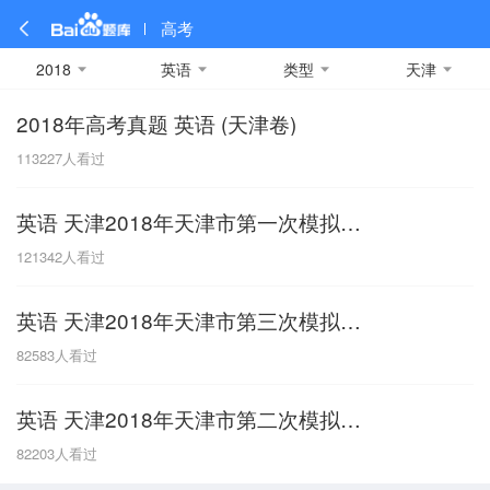
高考
2018
英语
类型
天津
2018年高考真题 英语 (天津卷)
全部
全部
全部
全部
理科数学
真题卷
2019
文科数学
模拟卷
2018
预测卷
2017
物理
113227
人看过
A
名校卷
2016
化学
2015
生物
2014
理综
2013
文综
安徽
英语 天津2018年天津市第一次模拟试题
数学
英语
语文
政治
B
121342
人看过
历史
地理
英语B卷
英语A卷
北京
英语 天津2018年天津市第三次模拟试题
技术
C
82583
人看过
重庆
英语 天津2018年天津市第二次模拟试题
F
82203
人看过
福建